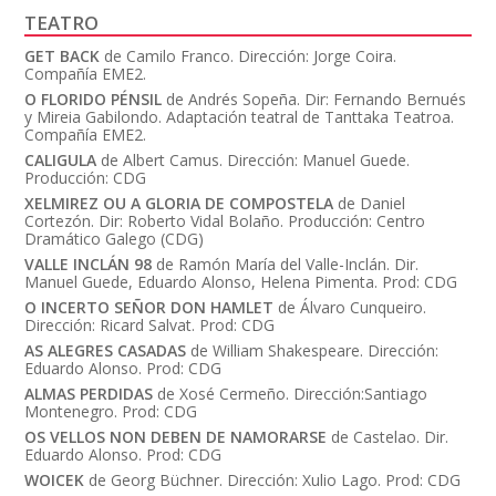
TEATRO
GET BACK
de Camilo Franco. Dirección: Jorge Coira.
Compañía EME2.
O FLORIDO PÉNSIL
de Andrés Sopeña. Dir: Fernando Bernués
y Mireia Gabilondo. Adaptación teatral de Tanttaka Teatroa.
Compañía EME2.
CALIGULA
de Albert Camus. Dirección: Manuel Guede.
Producción: CDG
XELMIREZ OU A GLORIA DE COMPOSTELA
de Daniel
Cortezón. Dir: Roberto Vidal Bolaño. Producción: Centro
Dramático Galego (CDG)
VALLE INCLÁN 98
de Ramón María del Valle-Inclán. Dir.
Manuel Guede, Eduardo Alonso, Helena Pimenta. Prod: CDG
O INCERTO SEÑOR DON HAMLET
de Álvaro Cunqueiro.
Dirección: Ricard Salvat. Prod: CDG
AS ALEGRES CASADAS
de William Shakespeare. Dirección:
Eduardo Alonso. Prod: CDG
ALMAS PERDIDAS
de Xosé Cermeño. Dirección:Santiago
Montenegro. Prod: CDG
OS VELLOS NON DEBEN DE NAMORARSE
de Castelao. Dir.
Eduardo Alonso. Prod: CDG
WOICEK
de Georg Büchner. Dirección: Xulio Lago. Prod: CDG