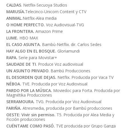
CALDAS
. Netflix-Secuoya Studios
MARUSÍA.
Telecinco-Unicorn Content y CTV
ANIMAL.
Netflix-Alea media
O HOME PERFECTO.
Voz Audiovisual-TVG
LA FRONTERA.
Amazon Prime
LUME.
HBO MAX
EL CASO ASUNTA.
Bambú-Netflix. dir. Carlos Sedes
HAY ALGO EN EL BOSQUE.
Gloriamundi
RAPA.
Serie para Movistar+
SAUDADE DE TI
. Produce Voz audiovisual
UN ASUNTO PRIVADO
. Bambú Producciones
EL DESORDEN QUE DEJAS.
Netflix. Producida por Vaca TV
NÉBOA.
TVE. Producida por Voz Audiovisual
PARDO POR LA MÚSICA.
Moviedoc para Forta. Producida por
Magnétika Producciones
SERRAMOURA.
TVG. Producida por Voz Audiovisual
FARIÑA.
Atresmedia, producida por Bambú producciones
OESTE: Vivir sin permiso.
T5. Producida por Alea Media y
Ficción producciones
CUÉNTAME COMO PASÓ.
TVE producida por Grupo Ganga